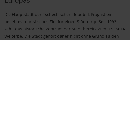
Europas
Die Hauptstadt der Tschechischen Republik Prag ist ein
beliebtes touristisches Ziel für einen Städtetrip. Seit 1992
zählt das historische Zentrum der Stadt bereits zum UNESCO-
Welterbe. Die Stadt gehört daher nicht ohne Grund zu den
meistbesuchten Städten in Europa. Buchen Sie Ihren Transfer
in den Metropolen Europas:
Athen Transfers
,
Amsterdam Transfers
,
Barcelona Transfers
,
Helsinki Transfers
,
Tallinn Transfers
,
Kopenhagen Transfers
,
Stockholm Transfers
,
London Transfers
,
Paris Transfers
,
Tirana Transfers
,
Dubrovnik Transfers
...und viele weitere.
Flughafen Prag (PRG)