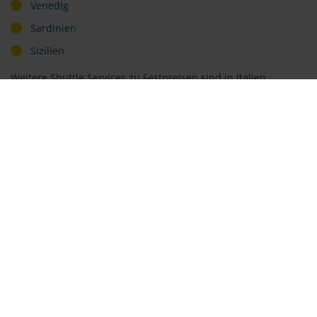
Venedig
Sardinien
Sizilien
Weitere Shuttle Services zu Festpreisen sind in Italien
buchbar von den Flughäfen Bari, Mailand, Florenz und
Verona - um nur einige zu nennen. Ein vorab gebuchter
Transfer ist die komfortabelste Transportmöglichkeit, um
entspannt in den Urlaub zu starten und sicher und schnell im
gebuchten Hotel anzukommen.
Flughafen Lamezia Terme (SUF)
Der Flughafen Lamezia liegt nur circa drei
Kilometer südwestlich vom Stadtzentrum