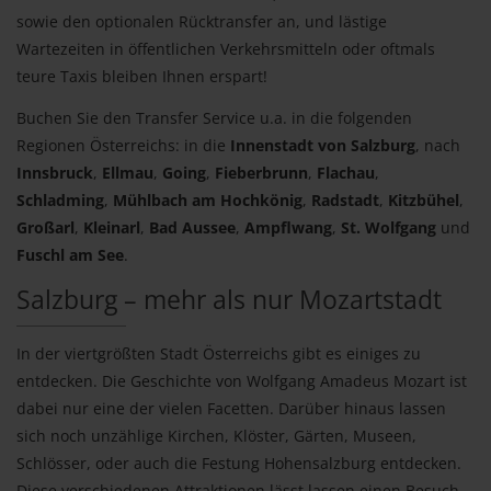
sowie den optionalen Rücktransfer an, und lästige
Wartezeiten in öffentlichen Verkehrsmitteln oder oftmals
teure Taxis bleiben Ihnen erspart!
Buchen Sie den Transfer Service u.a. in die folgenden
Regionen Österreichs: in die
Innenstadt von Salzburg
, nach
Innsbruck
,
Ellmau
,
Going
,
Fieberbrunn
,
Flachau
,
Schladming
,
Mühlbach am Hochkönig
,
Radstadt
,
Kitzbühel
,
Großarl
,
Kleinarl
,
Bad Aussee
,
Ampflwang
,
St. Wolfgang
und
Fuschl am See
.
Salzburg – mehr als nur Mozartstadt
In der viertgrößten Stadt Österreichs gibt es einiges zu
entdecken. Die Geschichte von Wolfgang Amadeus Mozart ist
dabei nur eine der vielen Facetten. Darüber hinaus lassen
sich noch unzählige Kirchen, Klöster, Gärten, Museen,
Schlösser, oder auch die Festung Hohensalzburg entdecken.
Diese verschiedenen Attraktionen lässt lassen einen Besuch