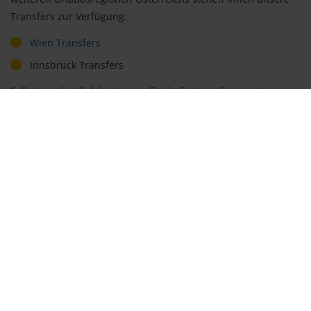
Transfers zur Verfügung:
Wien Transfers
Innsbruck Transfers
Selbstverständlich bieten wir
Flughafentransfers
und
Hafentransfers
auch in vielen weiteren Regionen weltweit an.
Eine Übersicht hierzu finden Sie unter unseren
Transferzielen.
Flughafen Salzburg (SZG)
Etwa eine Stunde nach dem Start in
Deutschland landen Sie auf dem Flughafen
Salzburg, welcher aus zwei verschiedenen