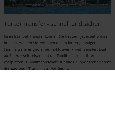
Türkei Transfer - schnell und sicher
Ihren Istanbul Transfer können Sie bequem jederzeit online
buchen. Wählen Sie zwischen einem kostengünstigen
Sammeltransfer und einem exklusiven Privat Transfer. Egal
ob Sie zu zweit reisen, mit der Familie oder mit Ihrer
kompletten Fußballmannschaft, für alle Gruppengrößen steht
der passende Transfer zur Verfügung.
Zusätzlich zum Istanbul Transfer bietet urlaubstransfers den
passenden Transfer von folgenden türkischen Flughäfen:
Antalya
, Gazipasa,
Izmir
,
Dalaman
und
Bodrum
. Auch sind in
diesen Zielgebieten Transfers vom Hotel zum Hotel und vom
Hafen zum Hotel buchbar.