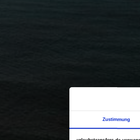
Zustimmung
urlaubstransfers.de verwen