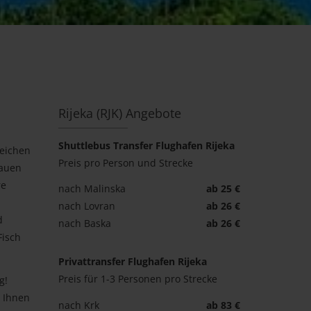
Rijeka (RJK) Angebote
Shuttlebus Transfer Flughafen Rijeka
reichen
Preis pro Person und Strecke
lauen
re
nach Malinska
ab 25 €
nach Lovran
ab 26 €
d
nach Baska
ab 26 €
Fisch
Privattransfer Flughafen Rijeka
Preis für 1-3 Personen pro Strecke
g!
s Ihnen
nach Krk
ab 83 €