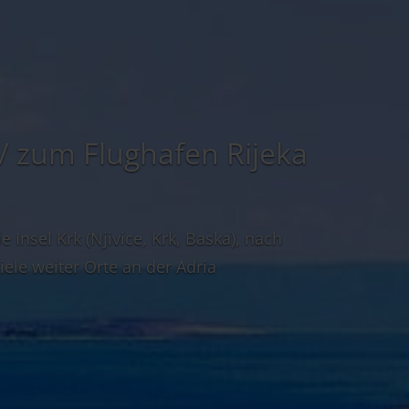
/ zum Flughafen Rijeka
e Insel Krk (Njivice, Krk, Baska), nach
iele weiter Orte an der Adria