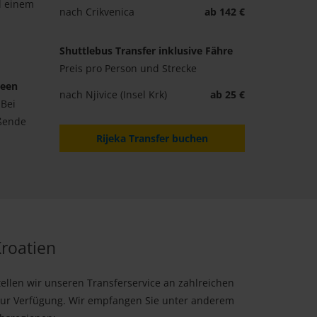
nd einem
nach Crikvenica
ab 142 €
Shuttlebus Transfer inklusive Fähre
Preis pro Person und Strecke
Seen
nach Njivice (Insel Krk)
ab 25 €
 Bei
eßende
Rijeka Transfer buchen
Kroatien
ellen wir unseren Transferservice an zahlreichen
zur Verfügung. Wir empfangen Sie unter anderem