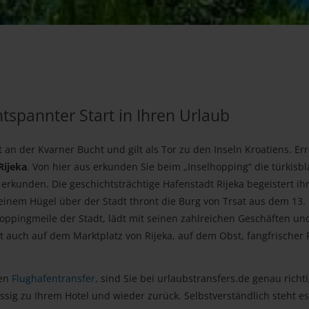
ntspannter Start in Ihren Urlaub
t an der Kvarner Bucht und gilt als Tor zu den Inseln Kroatiens. Er
Rijeka
. Von hier aus erkunden Sie beim „Inselhopping“ die türkisb
erkunden. Die geschichtsträchtige Hafenstadt Rijeka begeistert ih
 einem Hügel über der Stadt thront die Burg von Trsat aus dem 13.
oppingmeile der Stadt, lädt mit seinen zahlreichen Geschäften un
t auch auf dem Marktplatz von Rijeka, auf dem Obst, fangfrischer 
den
Flughafentransfer
, sind Sie bei urlaubstransfers.de genau richti
ässig zu Ihrem Hotel und wieder zurück. Selbstverständlich steht e