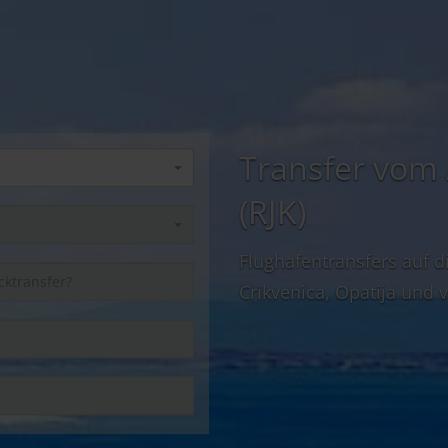
Transfer vom 
(RJK)
Flughafentransfers auf di
Crikvenica, Opatija und v