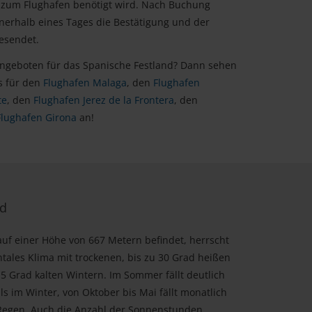
 zum Flughafen benötigt wird. Nach Buchung
erhalb eines Tages die Bestätigung und der
esendet.
Angeboten für das Spanische Festland? Dann sehen
s für den
Flughafen Malaga
, den
Flughafen
te
, den
Flughafen Jerez de la Frontera
, den
Flughafen Girona
an!
id
auf einer Höhe von 667 Metern befindet, herrscht
ntales Klima mit trockenen, bis zu 30 Grad heißen
 Grad kalten Wintern. Im Sommer fällt deutlich
s im Winter, von Oktober bis Mai fällt monatlich
 Regen. Auch die Anzahl der Sonnenstunden