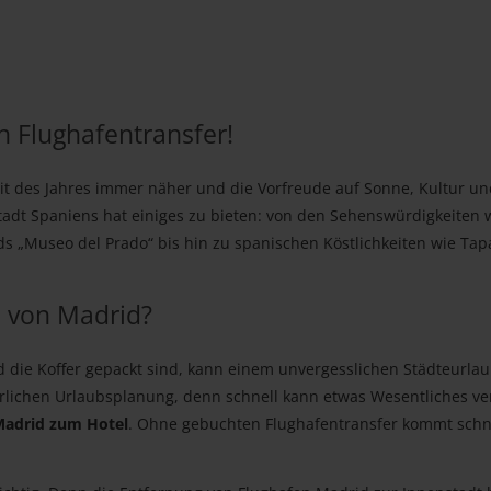
in Flughafentransfer!
eit des Jahres immer näher und die Vorfreude auf Sonne, Kultur u
tadt Spaniens hat einiges zu bieten: von den Sehenswürdigkeiten
 „Museo del Prado“ bis hin zu spanischen Köstlichkeiten wie Ta
 von Madrid?
die Koffer gepackt sind, kann einem unvergesslichen Städteurlau
rlichen Urlaubsplanung, denn schnell kann etwas Wesentliches v
adrid zum Hotel
. Ohne gebuchten Flughafentransfer kommt schne