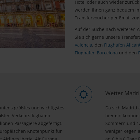
Hotel oder auch wieder zurück
werden Ihnen ganz bequem inn
Transfervoucher per Email zug
Auf der Suche nach weiteren 
Sie sich gerne unsere Transfer
Valencia
, den
Flughafen Alican
Flughafen Barcelona
und den
Wetter Madr
aniens größtes und wichtigstes
Da sich Madrid 
ößten Verkehrsflughäfen
hier ein kontine
ionen Passagiere abgefertigt.
Sommern und 1,5
europäischen Knotenpunkt für
weniger Regen al
 Airlines Iberia, Air Europa
an 6 bis 8 Tage