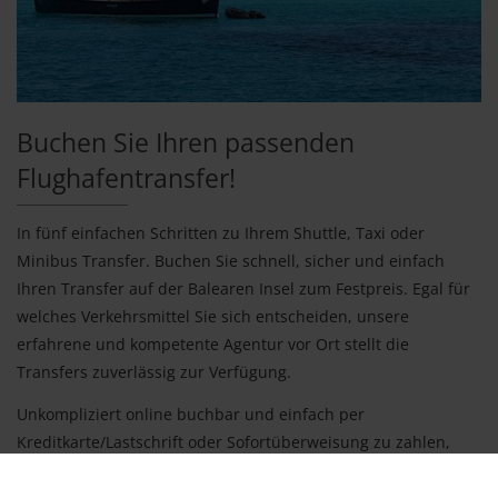
Buchen Sie Ihren passenden
Flughafentransfer!
In fünf einfachen Schritten zu Ihrem Shuttle, Taxi oder
Minibus Transfer. Buchen Sie schnell, sicher und einfach
Ihren Transfer auf der Balearen Insel zum Festpreis. Egal für
welches Verkehrsmittel Sie sich entscheiden, unsere
erfahrene und kompetente Agentur vor Ort stellt die
Transfers zuverlässig zur Verfügung.
Unkompliziert online buchbar und einfach per
Kreditkarte/Lastschrift oder Sofortüberweisung zu zahlen,
können Sie zwischen verschiedenen Ibiza Transfers wählen.